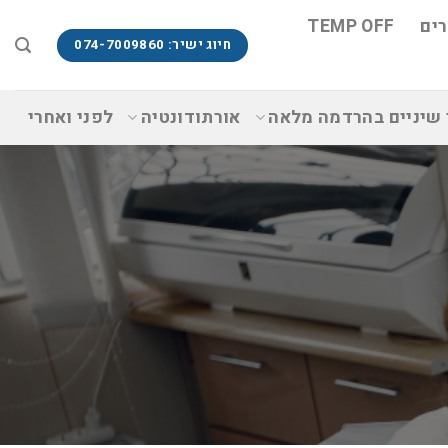
ים
TEMP OFF
חיוג ישיר: 074-7009860
 שיניים בהרדמה מלאה
אורתודונטיה
לפני ואחרי