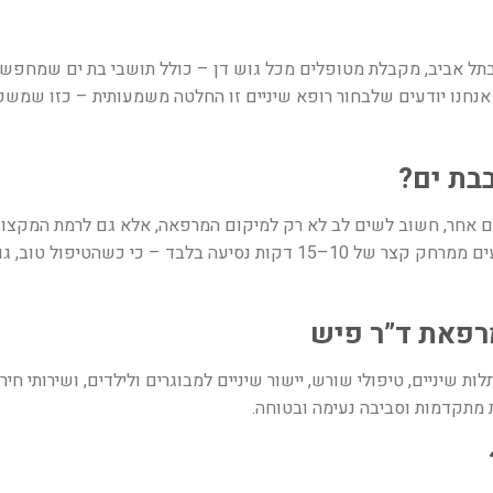
תל אביב, מקבלת מטופלים מכל גוש דן – כולל תושבי בת ים שמחפשים 
 אנחנו יודעים שלבחור רופא שיניים זו החלטה משמעותית – כזו שמשפי
בבת ים
?
ם אחר, חשוב לשים לב לא רק למיקום המרפאה, אלא גם לרמת המקצועיו
והמענה למצבי חירום. רבים מהמטופלים שלנו מגיעים ממרחק קצר של 10–15 דק
רפאת ד”ר פיש
שיניים, טיפולי שורש, יישור שיניים למבוגרים ולילדים, ושירותי חיר
 מתקדמות וסביבה נעימה ובטוחה
.