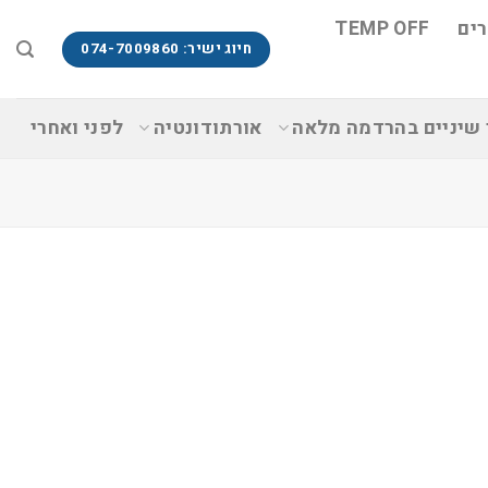
ים
TEMP OFF
חיוג ישיר: 074-7009860
 שיניים בהרדמה מלאה
אורתודונטיה
לפני ואחרי