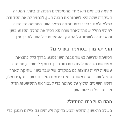
סתימה בשיניים היא אחד מהטיפולים הנפוצים ביותר. המטרה
העיקרית שלה היא לשחזר את מבנה השן, להחזיר לה את תפקודה
המלא ולמנוע הידרדרות נוספת במצב השן. הסתימה משמשת
למילוי החלל שנותר לאחר שהרופא הסיר את החלק הפגוע בשן
והיא עוזרת לשמור על החוזק והעמידות של השן לאורך זמן.
מתי יש צורך בסתימה בשיניים?
הסתימה נדרשת כאשר מבנה השן נפגע, בדרך כלל כתוצאה
מעששת הגורמת להיווצרות חור בשן. בנוסף לעששת, סתימות
עשויות להיות נחוצות גם במקרים של שבר בשן, שחיקה, לאחר
טיפול שורש או כאשר קיימים פגמים מולדים בשן. במקרים אלו,
רופא השיניים ימליץ על סתימה כדי לעצור את התפשטות הנזק
ולשמור על בריאות השן.
מהם השלבים הטיפול?
בשלב הראשון, הרופא יבצע בדיקה ולעיתים גם צילום רנטגן כדי