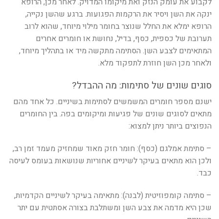
לקבוע את עומק הנזק ואת מיקומו המדויק. לאחר מכן, הרופא
ינקה את השן ויסיר את הרקמות הפגועות. ברגע שהשן נקייה,
הרופא ימלא את החלל שנוצר בחומר מילוי מיוחד, שהוא לרוב
תערובת של כספית, כסף, בדיל, נחושת או חומרים אחרים
המתאימים לצבע השן. הסתימה מתקשה מיד או בתהליך מיוחד,
ולאחר מכן השן חוזרת לתפקוד מלא.
סוגים שונים של סתימות: מה ההבדל?
ישנם מספר חומרים המשמשים לסתימות בשיניים. כל אחד מהם
מתאים לסוגים שונים של פגיעות ומיקומים בפה. בין החומרים
הנפוצים ביותר ניתן למצוא:
– סתימת אמלגם (כסף): חומר חזק מאוד שמחזיק מעמד זמן רב,
ולכן הוא מתאים בעיקר לשיניים אחוריות שנושאות בעומס לעיסה
כבד.
– סתימה קומפוזיטית (לבנה): מתאימה בעיקר לשיניים הקדמיות,
שכן היא מדמה את צבע השן ומשתלבת בצורה אסתטית עם יתר