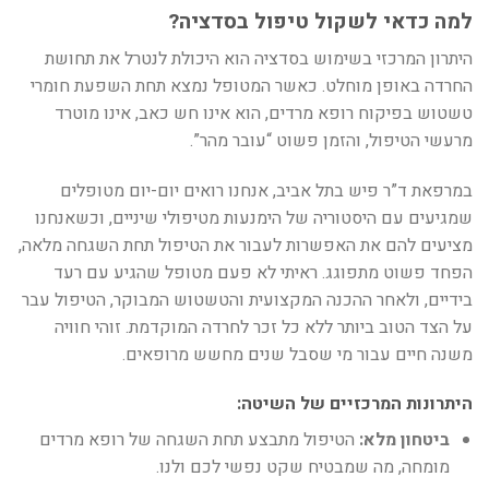
למה כדאי לשקול טיפול בסדציה?
היתרון המרכזי בשימוש בסדציה הוא היכולת לנטרל את תחושת
החרדה באופן מוחלט. כאשר המטופל נמצא תחת השפעת חומרי
טשטוש בפיקוח רופא מרדים, הוא אינו חש כאב, אינו מוטרד
מרעשי הטיפול, והזמן פשוט “עובר מהר”.
במרפאת ד”ר פיש בתל אביב, אנחנו רואים יום-יום מטופלים
שמגיעים עם היסטוריה של הימנעות מטיפולי שיניים, וכשאנחנו
מציעים להם את האפשרות לעבור את הטיפול תחת השגחה מלאה,
הפחד פשוט מתפוגג. ראיתי לא פעם מטופל שהגיע עם רעד
בידיים, ולאחר ההכנה המקצועית והטשטוש המבוקר, הטיפול עבר
על הצד הטוב ביותר ללא כל זכר לחרדה המוקדמת. זוהי חוויה
משנה חיים עבור מי שסבל שנים מחשש מרופאים.
היתרונות המרכזיים של השיטה:
ביטחון מלא:
הטיפול מתבצע תחת השגחה של רופא מרדים
מומחה, מה שמבטיח שקט נפשי לכם ולנו.