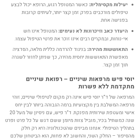
יעילות מקסימלית:
כאשר המטופל רגוע, הרופא יכול לבצע
טיפולים מורכבים בפרק זמן קצר יותר, לעיתים קרובות
בפגישה אחת.
היעדר כאב וזיכרונות לא נעימים:
המטופל אינו חש
אי-נוחות, ובמקרים רבים אינו זוכר את פרטי הטיפול עצמו.
התאוששות מהירה:
בניגוד להרדמה כללית מלאה, הסדציה
מאפשרת התאוששות יחסית מהירה, כך שניתן לחזור לשגרה
תוך זמן קצר.
יוסי פיש מרפאות שיניים – רפואת שיניים
מתקדמת ללא פשרות
המרפאה של ד”ר יוסי פיש אינה רק מקום לטיפולי שיניים; זוהי
מרפאה המשלבת בין מקצועיות ברמה הגבוהה ביותר לבין יחס
אישי ומעטפת שירותית מפנקת. ד”ר פיש, עם ניסיון של מעל 20
שנה כמשתיל בכיר, מוביל צוות מיומן ששם דגש על כל פרט ופרט
בתהליך הטיפולי. אנחנו מבינים שהטכנולוגיה היא רק חלק
מהסיפור – החלק השני, והחשוב לא פחות, הוא הביטחון שלכם