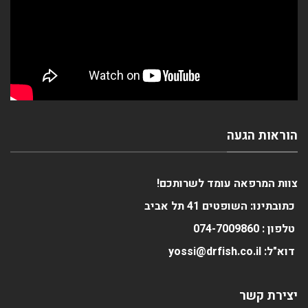
הוראות הגעה
צוות המרפאה עומד לשרותכם!
כתובתינו: השופטים 41 תל אביב
טלפון :
0
074-700986
דוא"ל: yossi@drfish.co.il
יצירת קשר