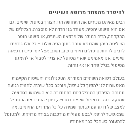
להיפרד מהפחד מרופא השיניים
רבים מאיתנו מכירים את התחושה הזו: הצורך בטיפול שיניים, גם
אם הוא פשוט יחסית, מעורר בנו חרדה לא מוסברת. הצלילים של
המקדחה, הריח המוכר של מרפאת השיניים, או פשוט חוסר
השליטה בזמן שהרופא עובד בתוך הפה שלנו – כל אלו גורמים
לרבים לדחות טיפולים חיוניים שוב ושוב. אצל יוסי פיש מרפאות
שיניים, אנו מאמינים שאף מטופל לא צריך לסבול או להימנע
מטיפול בגלל פחד או אי-נוחות.
בעולם רפואת השיניים המודרני, הטכנולוגיה והשיטות הקיימות
מאפשרות לנו להפוך כל טיפול, מורכב ככל שיהיה, לחוויה רגועה
ונינוחה. הפתרון המוביל כיום בתחום זה הוא השימוש ב
סדציה
עמוקה
. בעזרת טיפול שיניים בסדציה, ניתן להעביר את המטופל
למצב של רוגע עמוק, תוך שמירה על כל המדדים החיוניים, מה
שמאפשר לרופא לבצע פעולות מורכבות בצורה מדויקת, ולמטופל
להתעורר כשהכל כבר מאחוריו.