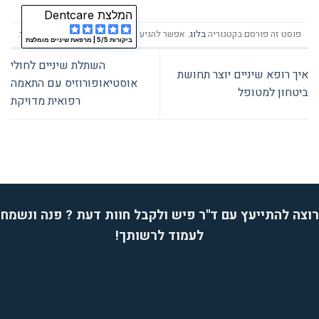
המלצת Dentcare
פוסט זה פורסם בקטגוריה
בלוג
. אפשר להגיע ישירות לפוסט זה
עם קישור ישיר
.
ביקורות 5/5 |
מרפאת שיניים מומלצת
השתלת שיניים לחולי
איך רופא שיניים יוצר תחושת
אוסטיאופורוזיס עם התאמה
ביטחון למטופל
רפואית מדויקת
רוצה להתייעץ עם ד''ר פיש ולקבל חוות דעת ? פנה ונשמח
לעמוד לרשותך!