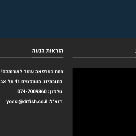
הוראות הגעה
צוות המרפאה עומד לשרותכם!
כתובתינו: השופטים 41 תל אביב
טלפון :
0
074-700986
דוא"ל: yossi@drfish.co.il