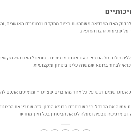
יכותיים
לבדוק האם המרפאה משתמשת בציוד מתקדם ובחומרים מאושרים, וה
על שביעות הרצון הסופית
.
ללית שלנו מול הרופא. האם אנחנו מרגישים בטוחים? האם הוא מקשי
אי לבחור ברופא שמשרה עלינו ביטחון ומקצועיות
.
 אנחנו שמים דגש על כל אחד מהדברים שצוינו – ומזמינים אתכם להגי
מת עושה את ההבדל
.
כי כשבוחרים ברופא הנכון, כזה שמבין את הרצונות
א גם מרגישה טבעית ומעלה לנו את הביטחון בכל חיוך מחדש
.