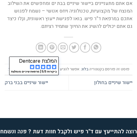
אם אתם מתעניינים ביישור שיניים בבת ים ומחפשים את השילוב
המנצח של מקצועיות, טכנולוגיה ויחס אנושי – נשמח לפגוש
אתכם במרפאת ד”ר פיש. בואו לפגישת ייעוץ ראשונית, וגַלו כיצד
גם אתם יכולים להשיג את החיוך שתמיד רציתם
.
המלצת Dentcare
פוסט זה פורסם בקטגוריה
בלוג
. אפשר להגיע ישירות לפוסט זה
עם קישור ישיר
.
ביקורות 5/5 |
מרפאת שיניים מומלצת
יישור שיניים בחולון
יישור שיניים בבני ברק
רוצה להתייעץ עם ד''ר פיש ולקבל חוות דעת ? פנה ונשמח