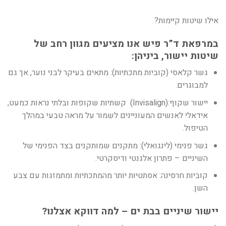
אילו שיטות קיימות
?
במרפאת ד”ר פיש אנו מציעים מגוון רחב של
שיטות יישור, ביניהן
:
גשר קלאסי (קוביות מתכתיות)
:
מתאים בעיקר לבני נוער, אך גם
למבוגרים
.
יישור שקוף
(Invisalign):
קשתיות שקופות ובלתי נראות כמעט,
אידאלי לאנשים המעוניינים לשמור על מראה טבעי במהלך
הטיפול
.
גשר פנימי (לינגואלי)
:
מתקנים שמותקנים בצד הפנימי של
השיניים – פתרון אלגנטי ודיסקרטי
.
קוביות חרסינה
:
אסתטיות יותר מהמתכתיות ומתמזגות עם צבע
השן
.
יישור שיניים בבת ים – למה דווקא אצלנו
?