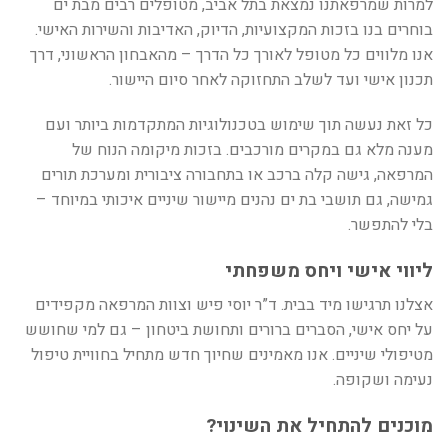
למרות שמרפאתנו נמצאת בתל אביב, מטופלים רבים מבת ים
בוחרים בנו בזכות המקצועיות, הדיוק, האדיבות והשירות האישי.
אנו מלווים כל מטופל לאורך כל הדרך – מהאבחון הראשוני, דרך
תכנון אישי ועד לשלב התחזוקה לאחר סיום היישור
.
כל זאת נעשה תוך שימוש בטכנולוגיות המתקדמות ביותר ועם
מענה מלא גם במקרים מורכבים. בזכות מיקומה הנוח של
המרפאה, גישה קלה ברכב או בתחבורה ציבורית ומערכת תורים
גמישה, גם תושבי בת ים נהנים מיישור שיניים איכותי במיוחד –
בלי להתפשר
.
ליווי אישי ויחס משפחתי
אצלנו תרגישו מיד בבית. ד”ר יוסי פיש וצוות המרפאה מקפידים
על יחס אישי, הסברים ברורים ותחושת ביטחון – גם למי שחושש
מטיפולי שיניים. אנו מאמינים שחיוך חדש מתחיל בחוויית טיפול
נעימה ושקופה
.
מוכנים להתחיל את השינוי
?