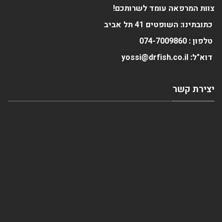
צוות המרפאה עומד לשרותכם!
כתובתינו: השופטים 41 תל אביב
טלפון :
0
074-700986
דוא"ל: yossi@drfish.co.il
יצירת קשר