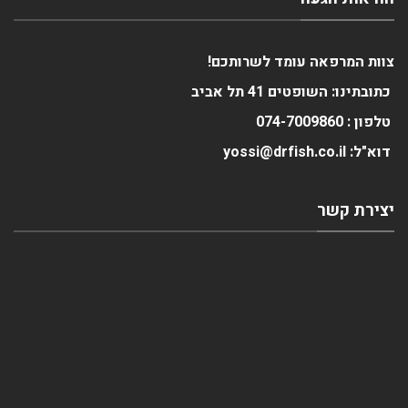
צוות המרפאה עומד לשרותכם!
כתובתינו: השופטים 41 תל אביב
טלפון :
0
074-700986
דוא"ל: yossi@drfish.co.il
יצירת קשר