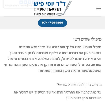
ביקורות 5/5 |
מרפאת שיניים מומלצת
074-7009860
טיפולי שורש השן
טיפל שורש הינו הליך שמבוצע על ידי רופא שיניים
כאשר בשן המדוברת ישנה דלקת שגרמה לנזק בעצב השן
והיא אינה ניתנת לטיפול, לטובת הצלתה אנו מבצעים טיפול
שורש. בטיפול השורש הרופא מרוקן את פנים השן מהחומר חי
ומשקם\משחזר את השן בחומר הסתימה.
מתי יש צורך לבצע טיפול שורש?
על מנת להבין את התהליך הרפואי של הטיפול, יש להכיר את
השכבות מהן בנויה השן: