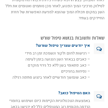
לאחר האבחון יבצע הרופא פעולה כירורגית בהרדמה מקומית
לסילוק מרכיבי המוך הפגוע, לאחר מכן סותמים ואטומים את חלל
השן במקום תכולת המוך שהוצא למניעת האפשרות של חזרת
החיידקים בעתיד.
שאלות ותשובות בנושא טיפול שורש
איך יודעים שצריך טיפול שורש?
– רגישות לחום ולקור ונשמכת זמן רב מידי
– כאבים בבאזור השן הנגועה בזמן לעיסה
– כאב פתאומי בשן ללא כל גירוי מוקדם
– נפיחות בחניכיים
– כאב שנמשך חודשיים לאחר ביצוע סתימה רגילה
האם הטיפול כואב?
באמצעות הטכנולוגיות הקיימות כיום ושימוש בחומרי
הרדמה מקומית רוב המטופלים כלל לא ירגישו בכאב