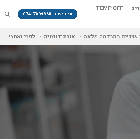
ים
TEMP OFF
חיוג ישיר: 074-7009860
 שיניים בהרדמה מלאה
אורתודונטיה
לפני ואחרי