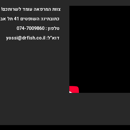
צוות המרפאה עומד לשרותכם!
כתובתינו: השופטים 41 תל אביב
טלפון :
0
074-700986
דוא"ל: yossi@drfish.co.il