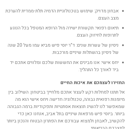
אבחון מדויק: שימוש בטכנולוגיית הדמיה תלת-ממדית להערכת
מצב העצם.
תיאום רפואי: תקשורת ישירה מול הרופא המטפל בכל הנוגע
לתרופות לחיזוק העצם.
ניסיון של עשרות שנים: ד”ר יוסי פיש מביא עמו מעל 20 שנה
של ניסיון בהשתלות שיניים מורכבות.
יחס אישי: אנו מבינים את החששות שלכם ומלווים אתכם יד
ביד לאורך כל התהליך.
החזירו לעצמכם את איכות החיים
אל תתנו למחלות רקע לעצור אתכם מלחייך בביטחון. השילוב בין
מיומנות רפואית גבוהה, טכנולוגיה חדישה ויחס אישי הוא מה
שמאפשר לנו להשיג תוצאות אסתטיות ותפקודיות ברמה הגבוהה
ביותר. ביוסי פיש מרפאות שיניים בתל אביב, אנחנו כאן כדי
להקשיב, לאבחן ולמצוא עבורכם את הפתרון הבטוח והנכון ביותר
למצבכם הבריאותי.