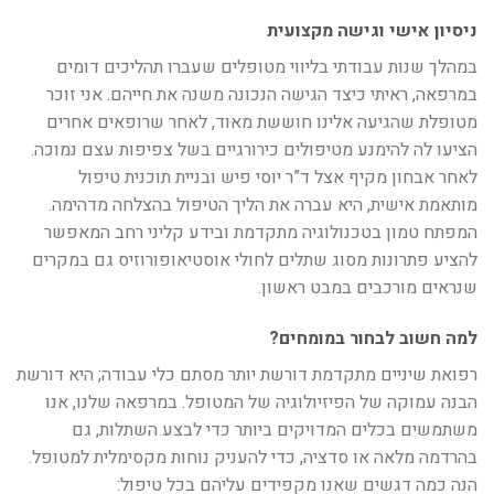
ניסיון אישי וגישה מקצועית
במהלך שנות עבודתי בליווי מטופלים שעברו תהליכים דומים
במרפאה, ראיתי כיצד הגישה הנכונה משנה את חייהם. אני זוכר
מטופלת שהגיעה אלינו חוששת מאוד, לאחר שרופאים אחרים
הציעו לה להימנע מטיפולים כירורגיים בשל צפיפות עצם נמוכה.
לאחר אבחון מקיף אצל ד”ר יוסי פיש ובניית תוכנית טיפול
מותאמת אישית, היא עברה את הליך הטיפול בהצלחה מדהימה.
המפתח טמון בטכנולוגיה מתקדמת ובידע קליני רחב המאפשר
להציע פתרונות מסוג שתלים לחולי אוסטיאופורוזיס גם במקרים
שנראים מורכבים במבט ראשון.
למה חשוב לבחור במומחים?
רפואת שיניים מתקדמת דורשת יותר מסתם כלי עבודה; היא דורשת
הבנה עמוקה של הפיזיולוגיה של המטופל. במרפאה שלנו, אנו
משתמשים בכלים המדויקים ביותר כדי לבצע השתלות, גם
בהרדמה מלאה או סדציה, כדי להעניק נוחות מקסימלית למטופל.
הנה כמה דגשים שאנו מקפידים עליהם בכל טיפול: