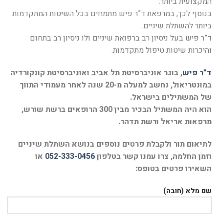
המקצועית ביותר.
בנוסף לכך, במרפאת ד”ר פיש מתמחים בכל השיטות המתקדמות
ביותר להשתלת שיניים.
ד”ר פיש בעל ניסיון רב ברפואת שיניים ולו ניסיון רב בתחום
והיכרות שיטות טיפול מתקדמות.
ד”ר פיש
, בוגר אוניברסיטת תל אביב ואוניברסיטת קונקורדיה
במונטריאול, נחשב למעלה מ-20 שנה לאחר מעמודי התווך
של המשתילים בישראל.
הוא היה המשתיל הבכיר מבין 300 הרופאים ברשת שורש,
מרפאות אריאל ורשת תדהר.
לתיאום תור ולקבלת פרטים נוספים בנושא השתלת שיניים
וזמן החלמה, צרו עמנו קשר בטלפון
052-333-0456
או
השאירו פרטים בטופס:
שם מלא (חובה)