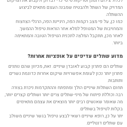
לכלול צילום רנטגן וסריקות סי.טי כדי לבדוק ולקבוע את המיקום
המדויק של השתל ולהבטיח שמבנה העצם מתאים לביצוע
ההשתלה.
כמו כן, על פי מצב רקמות הפה, היגיינת הפה, הרגלי הצחצוח
והמחויבות של המטופל למלא אחר הוראות טיפול ההמשך.
לאחר מכן, תתקבל המלצה לתכנית הטיפול הטובה והמתאימה
ביותר.
מדוע שתלים עדיפים על אופציות אחרות?
שתלים הם פתרון קבוע לאובדן שיניים. זאת, מכיוון שהם נותנים
פתרון יותר נכון לעומת אפשרויות שיקום אחרות כדוגמת גשרים
ותותבות.
תחום השתלות שיניים הולך ומתפתח וההתקדמות ניכרת בצורה
רבה וכוללת פיתוח של מיני-שתלים צרים יותר ושתלים קצרים יותר,
מה שאומר שאנשים רבים יותר מוצאים את עצמם מתאימים
בקלות לטיפול בשתלים.
יתר על כן, רופא שיניים רשאי לבצע טיפול בגשר שיניים משולב
עם שתלים דנטליים.