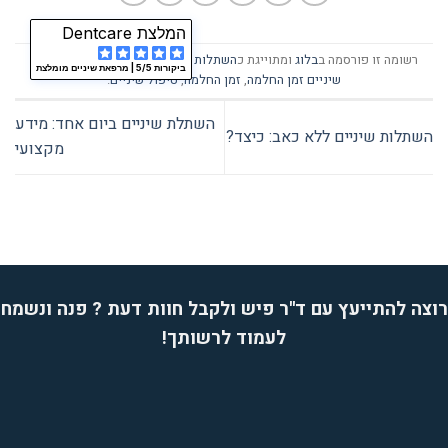
המלצת Dentcare
רשומה זו פורסמה ב
בלוג
ומתוייגת כ
השתלות שיניים
,
השתלת שיניים
,
השתלת
ביקורות 5/5 |
מרפאת שיניים מומלצת
שיניים זמן החלמה
,
זמן החלמה
,
טיפול שיניים
.
השתלת שיניים ביום אחד: מידע
השתלות שיניים ללא כאב: כיצד?
מקצועי
רוצה להתייעץ עם ד''ר פיש ולקבל חוות דעת ? פנה ונשמח
לעמוד לרשותך!