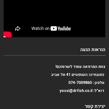
הוראות הגעה
צוות המרפאה עומד לשרותכם!
כתובתינו: השופטים 41 תל אביב
טלפון :
0
074-700986
דוא"ל: yossi@drfish.co.il
יצירת קשר