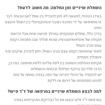
השתלת שיניים זמן החלמה: מה חשוב לדעת?
בעידן הנוכחי, למעשה לא ניתן להבדיל בין שתל לשן טבעית. דבר
זה מתאפשר על ידי החיבור המבני והפונקציונלי בין השתל והעצם
החיה.
בדרך כלל, שתלים ממוקמים במהלך פגישה אחת אבל נדרשת
תקופה של אוסיאואינטגרציה שהוא תהליך שבו מתהווה רקמת
עצם סביב השתל.
לאחר שהתוותה רקמת עצם סביב השתל, ניתן להרכיב שיקום זמני
והתהליך מסתיים.
תקופת ההחלמה משתנה בין לסת עליונה ללסת תחתונה. כמו כן,
הדבר תלוי גם בהיקף הטיפול ובכמות ההשתלות.
יש להקפיד על הרגלי היגיינה של הפה בצורה נאותה על מנת
למנוע התפתחות של זיהום או דלקת.
למה לבצע השתלת שיניים במרפאה של ד”ר פיש?
במרפאת ד”ר פיש יבצעו את כל הבדיקות המקדימות בצורה