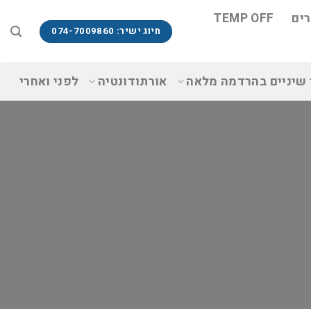
ים
TEMP OFF
חיוג ישיר: 074-7009860
 שיניים בהרדמה מלאה
אורתודונטיה
לפני ואחרי