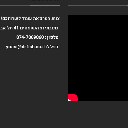
צוות המרפאה עומד לשרותכם!
כתובתינו: השופטים 41 תל אביב
טלפון :
0
074-700986
דוא"ל: yossi@drfish.co.il