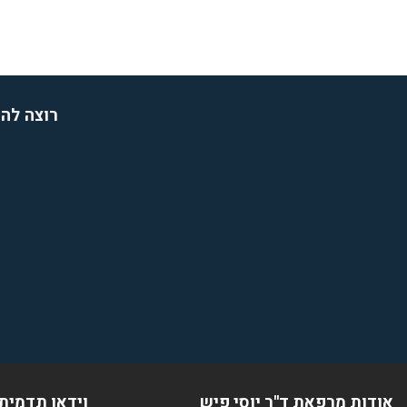
רוצה להת
אודות מרפאת ד''ר יוסי פיש
וידאו תדמית